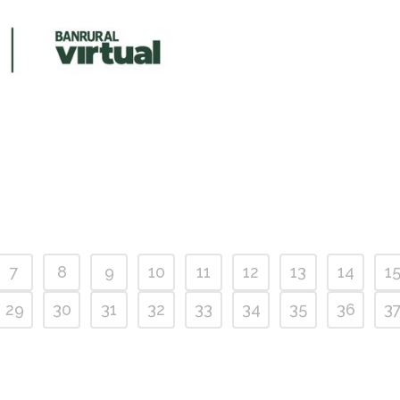
7
8
9
10
11
12
13
14
1
29
30
31
32
33
34
35
36
3