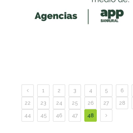
1
2
3
4
5
6
22
23
24
25
26
27
28
44
45
46
47
48