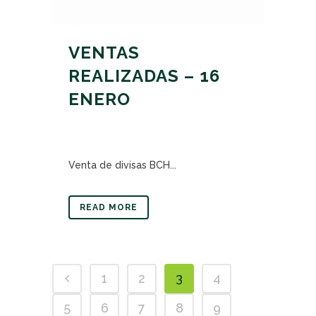
VENTAS
REALIZADAS – 16
ENERO
Venta de divisas BCH...
READ MORE
1
2
3
4
5
6
7
8
9