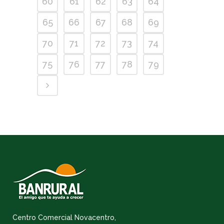
60
61
62
63
64
65
66
67
68
69
70
71
72
73
74
75
76
77
78
79
Centro Comercial Novacentro,