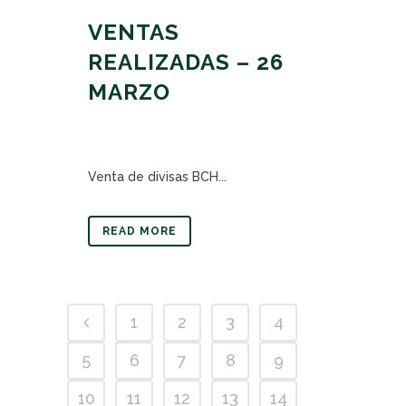
VENTAS
REALIZADAS – 26
MARZO
Venta de divisas BCH...
READ MORE
1
2
3
4
5
6
7
8
9
10
11
12
13
14