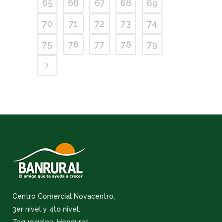
65
66
67
68
69
70
71
72
73
74
75
76
77
78
79
Centro Comercial Novacentro,
3er nivel y 4to nivel.